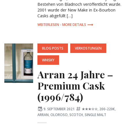
Bestehen von Bladnoch veröffentlicht wurde.
2001 wurde der New Make in Ex-Bourbon
Casks abgefüllt […]
MORE DETAILS
POSTED
BLOG POSTS
VERKOSTUNGEN
IN:
WHISKY
Arran 24 Jahre –
Premium Cask
(1996/784)
Posted
Tagged:
9. SEPTEMBER 2021
★★★☆☆
,
200-220€
,
on
ARRAN
,
OLOROSO
,
SCOTCH
,
SINGLE MALT