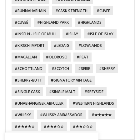
BUNNAHABHAIN
CASK STRENGTH
CUVEE
CUVEÉ
HIGHLAND PARK
HIGHLANDS
INSELN - ISLE OF MULL
ISLAY
ISLE OF ISLAY
KIRSCH IMPORT
LEDAIG
LOWLANDS
MACALLAN
OLOROSO
PEAT
SCHOTTLAND
SCOTCH
SERIE
SHERRY
SHERRY-BUTT
SIGNATORY VINTAGE
SINGLE CASK
SINGLE MALT
SPEYSIDE
UNABHÄNGIGER ABFÜLLER
WESTERN HIGHLANDS
WHISKY
WHISKY AMBASSADOR
★★★★★
★★★★☆
★★★☆☆
★★☆☆☆