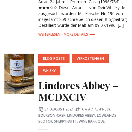
Arran 24 Jahre – Premium Cask (1996/784)
★★★☆☆ Dieser Arran ist von DeinWhisky.de
ausgesucht worden. Mit Flasche Nr. 196 von
insgesamt 259 schreibe ich diesen Blogbeitrag.
Destilliert wurde der Malt am 09.07.1996, […]
MORE DETAILS
POSTED
BLOG POSTS
VERKOSTUNGEN
IN:
WHISKY
Lindores Abbey –
MCDXCIV
Posted
Tagged:
31. AUGUST 2021
★★★☆☆
,
41-50€
,
on
BOURBON-CASK
,
LINDORES ABBEY
,
LOWLANDS
,
SCOTCH
,
SHERRY-BUTT
,
WINE BARRIQUE