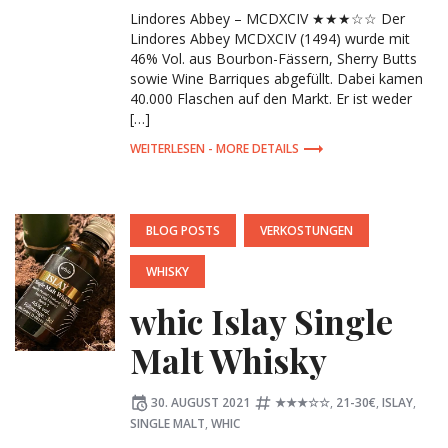
Lindores Abbey – MCDXCIV ★★★☆☆ Der
Lindores Abbey MCDXCIV (1494) wurde mit
46% Vol. aus Bourbon-Fässern, Sherry Butts
sowie Wine Barriques abgefüllt. Dabei kamen
40.000 Flaschen auf den Markt. Er ist weder
[…]
MORE DETAILS
POSTED
BLOG POSTS
VERKOSTUNGEN
IN:
WHISKY
whic Islay Single
Malt Whisky
Posted
Tagged:
30. AUGUST 2021
★★★☆☆
,
21-30€
,
ISLAY
,
on
SINGLE MALT
,
WHIC