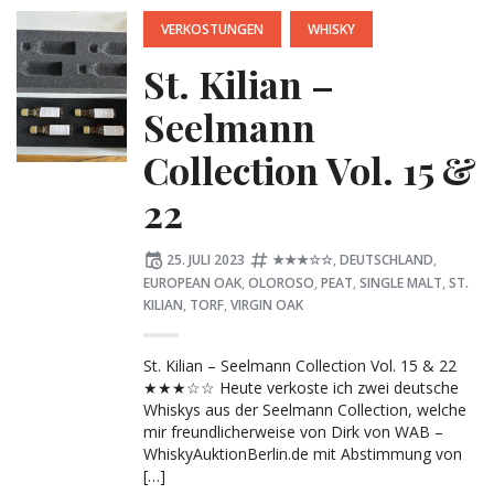
POSTED
VERKOSTUNGEN
WHISKY
IN:
St. Kilian –
Seelmann
Collection Vol. 15 &
22
Posted
Tagged:
25. JULI 2023
★★★☆☆
,
DEUTSCHLAND
,
on
EUROPEAN OAK
,
OLOROSO
,
PEAT
,
SINGLE MALT
,
ST.
KILIAN
,
TORF
,
VIRGIN OAK
St. Kilian – Seelmann Collection Vol. 15 & 22
★★★☆☆ Heute verkoste ich zwei deutsche
Whiskys aus der Seelmann Collection, welche
mir freundlicherweise von Dirk von WAB –
WhiskyAuktionBerlin.de mit Abstimmung von
[…]