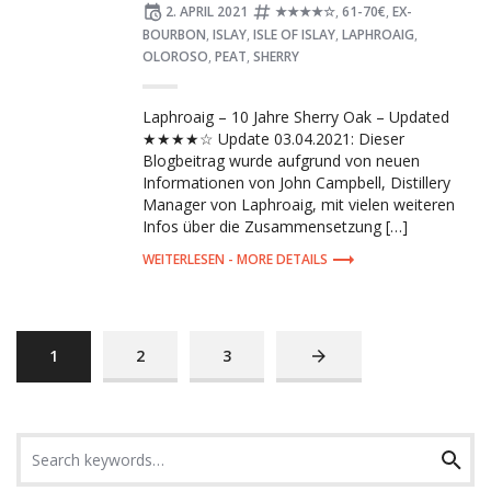
Posted
Tagged:
2. APRIL 2021
★★★★☆
,
61-70€
,
EX-
on
BOURBON
,
ISLAY
,
ISLE OF ISLAY
,
LAPHROAIG
,
OLOROSO
,
PEAT
,
SHERRY
Laphroaig – 10 Jahre Sherry Oak – Updated
★★★★☆ Update 03.04.2021: Dieser
Blogbeitrag wurde aufgrund von neuen
Informationen von John Campbell, Distillery
Manager von Laphroaig, mit vielen weiteren
Infos über die Zusammensetzung […]
MORE DETAILS
PAGE
PAGE
PAGE
NEXT
1
2
3
PAGE
Search
Search
for: