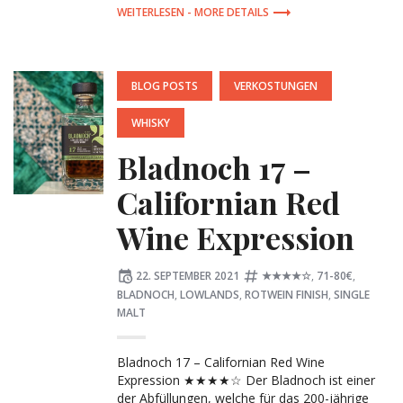
MORE DETAILS
POSTED
BLOG POSTS
VERKOSTUNGEN
IN:
WHISKY
Bladnoch 17 –
Californian Red
Wine Expression
Posted
Tagged:
22. SEPTEMBER 2021
★★★★☆
,
71-80€
,
on
BLADNOCH
,
LOWLANDS
,
ROTWEIN FINISH
,
SINGLE
MALT
Bladnoch 17 – Californian Red Wine
Expression ★★★★☆ Der Bladnoch ist einer
der Abfüllungen, welche für das 200-jährige