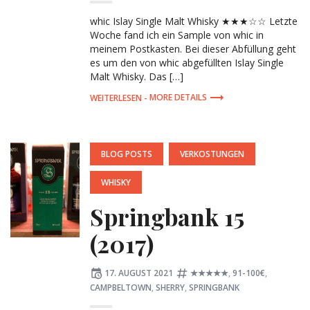
whic Islay Single Malt Whisky ★★★☆☆ Letzte
Woche fand ich ein Sample von whic in
meinem Postkasten. Bei dieser Abfüllung geht
es um den von whic abgefüllten Islay Single
Malt Whisky. Das […]
MORE DETAILS
POSTED
BLOG POSTS
VERKOSTUNGEN
IN:
WHISKY
Springbank 15
(2017)
Posted
Tagged:
17. AUGUST 2021
★★★★★
,
91-100€
,
on
CAMPBELTOWN
,
SHERRY
,
SPRINGBANK