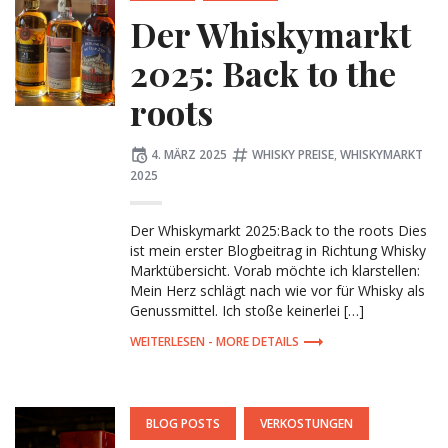
Der Whiskymarkt
2025: Back to the
roots
Posted
Tagged:
4. MÄRZ 2025
WHISKY PREISE
,
WHISKYMARKT
on
2025
Der Whiskymarkt 2025:Back to the roots Dies
ist mein erster Blogbeitrag in Richtung Whisky
Marktübersicht. Vorab möchte ich klarstellen:
Mein Herz schlägt nach wie vor für Whisky als
Genussmittel. Ich stoße keinerlei […]
MORE DETAILS
POSTED
BLOG POSTS
VERKOSTUNGEN
IN: