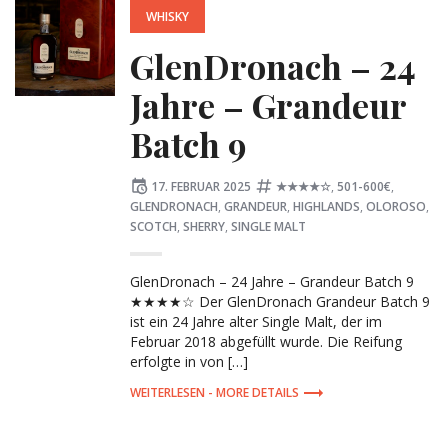
WHISKY
GlenDronach – 24
Jahre – Grandeur
Batch 9
Posted
Tagged:
17. FEBRUAR 2025
★★★★☆
,
501-600€
,
on
GLENDRONACH
,
GRANDEUR
,
HIGHLANDS
,
OLOROSO
,
SCOTCH
,
SHERRY
,
SINGLE MALT
GlenDronach – 24 Jahre – Grandeur Batch 9
★★★★☆ Der GlenDronach Grandeur Batch 9
ist ein 24 Jahre alter Single Malt, der im
Februar 2018 abgefüllt wurde. Die Reifung
erfolgte in von […]
MORE DETAILS