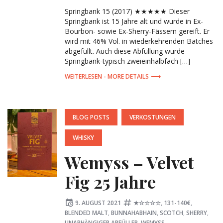
Springbank 15 (2017) ★★★★★ Dieser
Springbank ist 15 Jahre alt und wurde in Ex-
Bourbon- sowie Ex-Sherry-Fässern gereift. Er
wird mit 46% Vol. in wiederkehrenden Batches
abgefüllt. Auch diese Abfüllung wurde
Springbank-typisch zweieinhalbfach […]
MORE DETAILS
POSTED
BLOG POSTS
VERKOSTUNGEN
IN:
WHISKY
Wemyss – Velvet
Fig 25 Jahre
Posted
Tagged:
9. AUGUST 2021
★☆☆☆☆
,
131-140€
,
on
BLENDED MALT
,
BUNNAHABHAIN
,
SCOTCH
,
SHERRY
,
UNABHÄNGIGER ABFÜLLER
,
WEMYSS