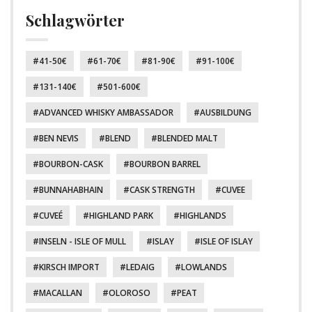
Schlagwörter
41-50€
61-70€
81-90€
91-100€
131-140€
501-600€
ADVANCED WHISKY AMBASSADOR
AUSBILDUNG
BEN NEVIS
BLEND
BLENDED MALT
BOURBON-CASK
BOURBON BARREL
BUNNAHABHAIN
CASK STRENGTH
CUVEE
CUVEÉ
HIGHLAND PARK
HIGHLANDS
INSELN - ISLE OF MULL
ISLAY
ISLE OF ISLAY
KIRSCH IMPORT
LEDAIG
LOWLANDS
MACALLAN
OLOROSO
PEAT