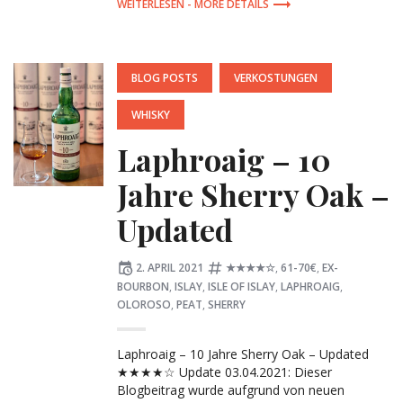
MORE DETAILS
POSTED
BLOG POSTS
VERKOSTUNGEN
IN:
WHISKY
Laphroaig – 10
Jahre Sherry Oak –
Updated
Posted
Tagged:
2. APRIL 2021
★★★★☆
,
61-70€
,
EX-
on
BOURBON
,
ISLAY
,
ISLE OF ISLAY
,
LAPHROAIG
,
OLOROSO
,
PEAT
,
SHERRY
Laphroaig – 10 Jahre Sherry Oak – Updated
★★★★☆ Update 03.04.2021: Dieser
Blogbeitrag wurde aufgrund von neuen