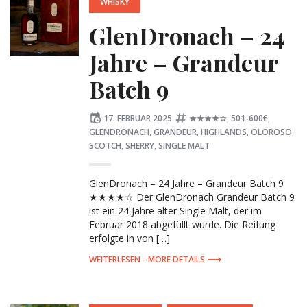
WHISKY
GlenDronach – 24
Jahre – Grandeur
Batch 9
Posted
Tagged:
17. FEBRUAR 2025
★★★★☆
,
501-600€
,
on
GLENDRONACH
,
GRANDEUR
,
HIGHLANDS
,
OLOROSO
,
SCOTCH
,
SHERRY
,
SINGLE MALT
GlenDronach – 24 Jahre – Grandeur Batch 9
★★★★☆ Der GlenDronach Grandeur Batch 9
ist ein 24 Jahre alter Single Malt, der im
Februar 2018 abgefüllt wurde. Die Reifung
erfolgte in von […]
MORE DETAILS