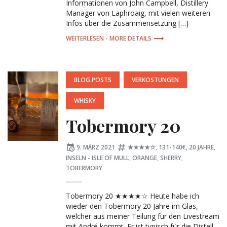
Informationen von John Campbell, Distillery
Manager von Laphroaig, mit vielen weiteren
Infos über die Zusammensetzung […]
MORE DETAILS
POSTED
BLOG POSTS
VERKOSTUNGEN
IN:
WHISKY
Tobermory 20
Posted
Tagged:
9. MÄRZ 2021
★★★★☆
,
131-140€
,
20 JAHRE
,
on
INSELN - ISLE OF MULL
,
ORANGE
,
SHERRY
,
TOBERMORY
Tobermory 20 ★★★★☆ Heute habe ich
wieder den Tobermory 20 Jahre im Glas,
welcher aus meiner Teilung für den Livestream
mit André kommt. Er ist typisch für die Distell-