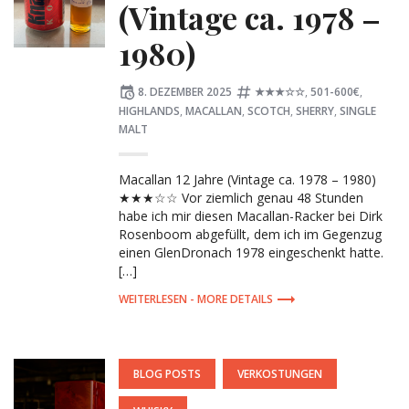
(Vintage ca. 1978 –
1980)
Posted
Tagged:
8. DEZEMBER 2025
★★★☆☆
,
501-600€
,
on
HIGHLANDS
,
MACALLAN
,
SCOTCH
,
SHERRY
,
SINGLE
MALT
Macallan 12 Jahre (Vintage ca. 1978 – 1980)
★★★☆☆ Vor ziemlich genau 48 Stunden
habe ich mir diesen Macallan-Racker bei Dirk
Rosenboom abgefüllt, dem ich im Gegenzug
einen GlenDronach 1978 eingeschenkt hatte.
[…]
MORE DETAILS
POSTED
BLOG POSTS
VERKOSTUNGEN
IN: