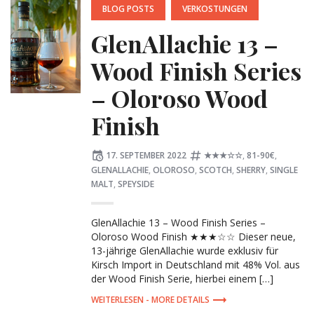
POSTED
BLOG POSTS
VERKOSTUNGEN
IN:
GlenAllachie 13 –
Wood Finish Series
– Oloroso Wood
Finish
Posted
Tagged:
17. SEPTEMBER 2022
★★★☆☆
,
81-90€
,
on
GLENALLACHIE
,
OLOROSO
,
SCOTCH
,
SHERRY
,
SINGLE
MALT
,
SPEYSIDE
GlenAllachie 13 – Wood Finish Series –
Oloroso Wood Finish ★★★☆☆ Dieser neue,
13-jährige GlenAllachie wurde exklusiv für
Kirsch Import in Deutschland mit 48% Vol. aus
der Wood Finish Serie, hierbei einem […]
MORE DETAILS