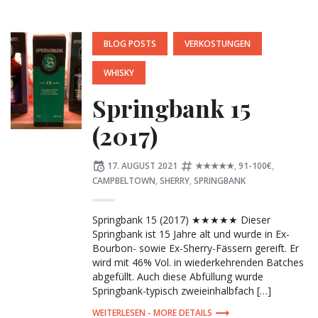
POSTED
BLOG POSTS
VERKOSTUNGEN
IN:
WHISKY
Springbank 15
(2017)
Posted
Tagged:
17. AUGUST 2021
★★★★★
,
91-100€
,
on
CAMPBELTOWN
,
SHERRY
,
SPRINGBANK
Springbank 15 (2017) ★★★★★ Dieser
Springbank ist 15 Jahre alt und wurde in Ex-
Bourbon- sowie Ex-Sherry-Fässern gereift. Er
wird mit 46% Vol. in wiederkehrenden Batches
abgefüllt. Auch diese Abfüllung wurde
Springbank-typisch zweieinhalbfach […]
MORE DETAILS