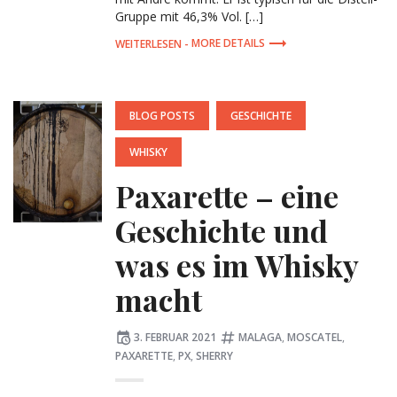
Gruppe mit 46,3% Vol. […]
MORE DETAILS
POSTED
BLOG POSTS
GESCHICHTE
IN:
WHISKY
Paxarette – eine
Geschichte und
was es im Whisky
macht
Posted
Tagged:
3. FEBRUAR 2021
MALAGA
,
MOSCATEL
,
on
PAXARETTE
,
PX
,
SHERRY