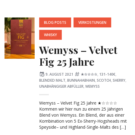
POSTED
BLOG POSTS
VERKOSTUNGEN
IN:
WHISKY
Wemyss – Velvet
Fig 25 Jahre
Posted
Tagged:
9. AUGUST 2021
★☆☆☆☆
,
131-140€
,
on
BLENDED MALT
,
BUNNAHABHAIN
,
SCOTCH
,
SHERRY
,
UNABHÄNGIGER ABFÜLLER
,
WEMYSS
Wemyss – Velvet Fig 25 Jahre ★☆☆☆☆
Kommen wir hier nun zu einem 25 Jährigen
Blend von Wemyss. Ein Blend, der aus einer
Kombination von 5 Ex-Sherry-Hogsheads mit
Speyside– und Highland-Single-Malts des […]