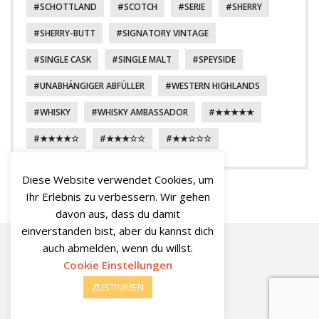
SCHOTTLAND
SCOTCH
SERIE
SHERRY
SHERRY-BUTT
SIGNATORY VINTAGE
SINGLE CASK
SINGLE MALT
SPEYSIDE
UNABHÄNGIGER ABFÜLLER
WESTERN HIGHLANDS
WHISKY
WHISKY AMBASSADOR
★★★★★
★★★★☆
★★★☆☆
★★☆☆☆
Diese Website verwendet Cookies, um
Ihr Erlebnis zu verbessern. Wir gehen
davon aus, dass du damit
einverstanden bist, aber du kannst dich
auch abmelden, wenn du willst.
MaltMatters
MaltMatters
MaltMatters
WhiskyBase
Cookie Einstellungen
YouTube
Facebook
Twitter
Channel
Profile
ZUSTIMMEN
© 2026
MaltMatters Blog
Datenschutz