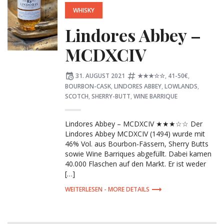
WHISKY
Lindores Abbey –
MCDXCIV
Posted
Tagged:
31. AUGUST 2021
★★★☆☆
,
41-50€
,
on
BOURBON-CASK
,
LINDORES ABBEY
,
LOWLANDS
,
SCOTCH
,
SHERRY-BUTT
,
WINE BARRIQUE
Lindores Abbey – MCDXCIV ★★★☆☆ Der
Lindores Abbey MCDXCIV (1494) wurde mit
46% Vol. aus Bourbon-Fässern, Sherry Butts
sowie Wine Barriques abgefüllt. Dabei kamen
40.000 Flaschen auf den Markt. Er ist weder
[…]
MORE DETAILS