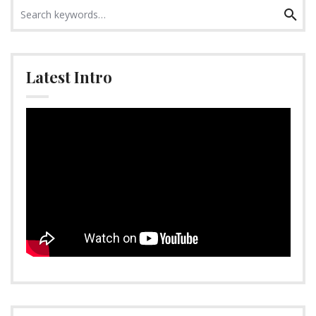
Search
Search
for:
Latest Intro
Video-
Player