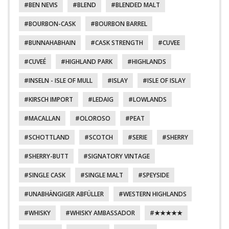
BEN NEVIS
BLEND
BLENDED MALT
BOURBON-CASK
BOURBON BARREL
BUNNAHABHAIN
CASK STRENGTH
CUVEE
CUVEÉ
HIGHLAND PARK
HIGHLANDS
INSELN - ISLE OF MULL
ISLAY
ISLE OF ISLAY
KIRSCH IMPORT
LEDAIG
LOWLANDS
MACALLAN
OLOROSO
PEAT
SCHOTTLAND
SCOTCH
SERIE
SHERRY
SHERRY-BUTT
SIGNATORY VINTAGE
SINGLE CASK
SINGLE MALT
SPEYSIDE
UNABHÄNGIGER ABFÜLLER
WESTERN HIGHLANDS
WHISKY
WHISKY AMBASSADOR
★★★★★