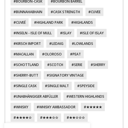
BOURBON-CASK
BOURBON BARREL
BUNNAHABHAIN
CASK STRENGTH
CUVEE
CUVEÉ
HIGHLAND PARK
HIGHLANDS
INSELN - ISLE OF MULL
ISLAY
ISLE OF ISLAY
KIRSCH IMPORT
LEDAIG
LOWLANDS
MACALLAN
OLOROSO
PEAT
SCHOTTLAND
SCOTCH
SERIE
SHERRY
SHERRY-BUTT
SIGNATORY VINTAGE
SINGLE CASK
SINGLE MALT
SPEYSIDE
UNABHÄNGIGER ABFÜLLER
WESTERN HIGHLANDS
WHISKY
WHISKY AMBASSADOR
★★★★★
★★★★☆
★★★☆☆
★★☆☆☆