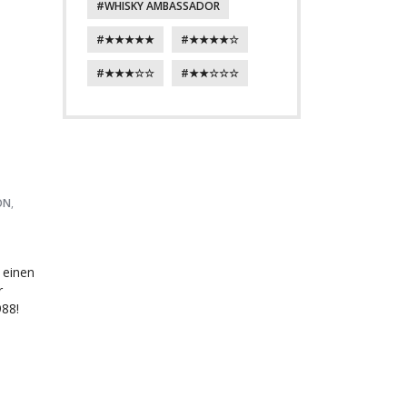
WHISKY AMBASSADOR
★★★★★
★★★★☆
★★★☆☆
★★☆☆☆
ON
,
 einen
r
988!