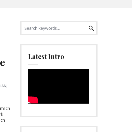
Search
Search
for:
Latest Intro
ge
Video-
Player
LAN
,
mlich
rk
ach