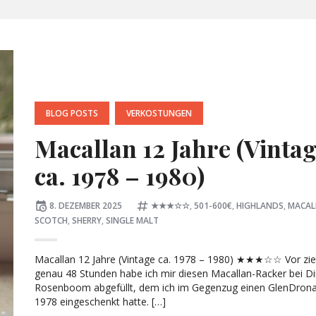
POSTED
BLOG POSTS
VERKOSTUNGEN
IN:
Macallan 12 Jahre (Vinta
ca. 1978 – 1980)
Posted
Tagged:
8. DEZEMBER 2025
★★★☆☆
,
501-600€
,
HIGHLANDS
,
MACAL
on
SCOTCH
,
SHERRY
,
SINGLE MALT
Macallan 12 Jahre (Vintage ca. 1978 – 1980) ★★★☆☆ Vor zie
genau 48 Stunden habe ich mir diesen Macallan-Racker bei Di
Rosenboom abgefüllt, dem ich im Gegenzug einen GlenDron
1978 eingeschenkt hatte. […]