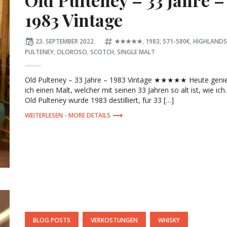
1983 Vintage
Posted
Tagged:
23. SEPTEMBER 2022
★★★★★
,
1983
,
571-580€
,
HIGHLANDS
on
PULTENEY
,
OLOROSO
,
SCOTCH
,
SINGLE MALT
Old Pulteney – 33 Jahre – 1983 Vintage ★★★★★ Heute geni
ich einen Malt, welcher mit seinen 33 Jahren so alt ist, wie ich
Old Pulteney wurde 1983 destilliert, für 33 […]
MORE DETAILS
POSTED
BLOG POSTS
VERKOSTUNGEN
WHISKY
IN: