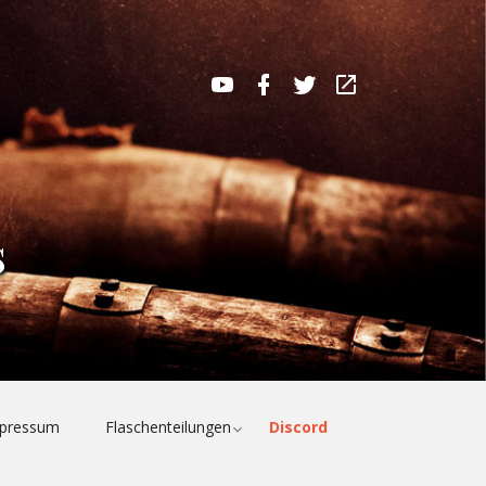
MaltMatters
MaltMatters
MaltMatters
WhiskyBase
YouTube
Facebook
Twitter
Channel
Profile
s
e
Toggle
pressum
Flaschenteilungen
Discord
child
menu