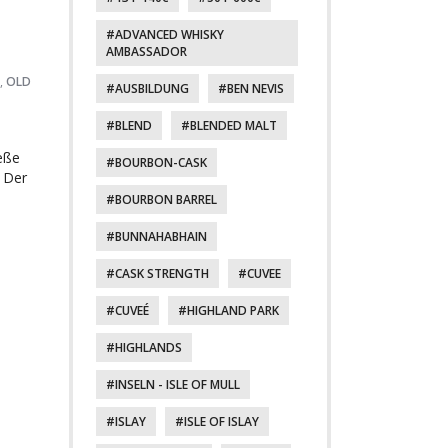
ADVANCED WHISKY
AMBASSADOR
,
OLD
AUSBILDUNG
BEN NEVIS
BLEND
BLENDED MALT
eße
BOURBON-CASK
. Der
BOURBON BARREL
BUNNAHABHAIN
CASK STRENGTH
CUVEE
CUVEÉ
HIGHLAND PARK
HIGHLANDS
INSELN - ISLE OF MULL
ISLAY
ISLE OF ISLAY