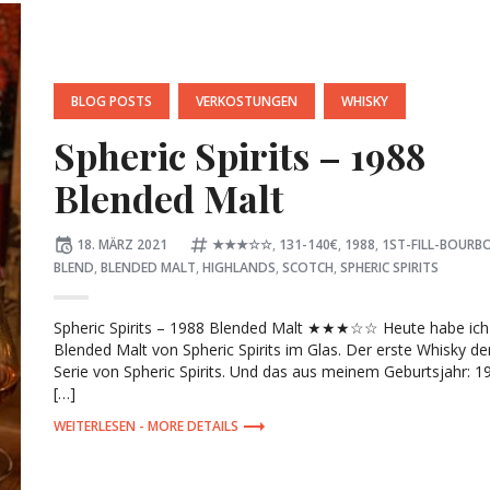
POSTED
BLOG POSTS
VERKOSTUNGEN
WHISKY
IN:
Spheric Spirits – 1988
Blended Malt
Posted
Tagged:
18. MÄRZ 2021
★★★☆☆
,
131-140€
,
1988
,
1ST-FILL-BOURB
on
BLEND
,
BLENDED MALT
,
HIGHLANDS
,
SCOTCH
,
SPHERIC SPIRITS
Spheric Spirits – 1988 Blended Malt ★★★☆☆ Heute habe ich
Blended Malt von Spheric Spirits im Glas. Der erste Whisky de
Serie von Spheric Spirits. Und das aus meinem Geburtsjahr: 1
[…]
MORE DETAILS