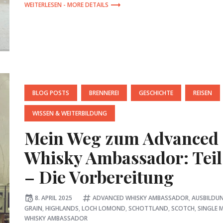
MORE DETAILS
POSTED
BLOG POSTS
BRENNEREI
GESCHICHTE
REISEN
IN:
WISSEN & WEITERBILDUNG
Mein Weg zum Advanced
Whisky Ambassador: Teil
– Die Vorbereitung
Posted
Tagged:
8. APRIL 2025
ADVANCED WHISKY AMBASSADOR
,
AUSBILDU
on
GRAIN
,
HIGHLANDS
,
LOCH LOMOND
,
SCHOTTLAND
,
SCOTCH
,
SINGLE 
WHISKY AMBASSADOR