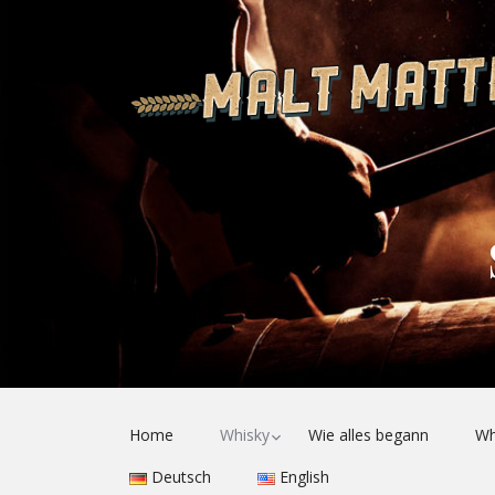
Toggle
Home
Whisky
Wie alles begann
Wh
child
menu
Deutsch
English