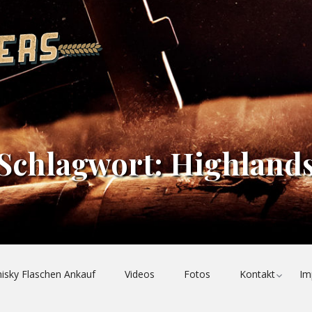
QUALITATIV
HOCHWERTIGE,
TIEFGRÜNDIGE
WHISKY-
BLOGBEITRÄGE
MIT
WISSENSCHAFTLICHEM
UND
Schlagwort:
Highland
HISTORISCHEM
FOKUS
|
SLÀINTE
MHATH!
Toggl
isky Flaschen Ankauf
Videos
Fotos
Kontakt
Im
child
menu