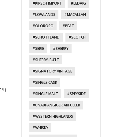
KIRSCH IMPORT
LEDAIG
LOWLANDS
MACALLAN
OLOROSO
PEAT
SCHOTTLAND
SCOTCH
SERIE
SHERRY
SHERRY-BUTT
SIGNATORY VINTAGE
SINGLE CASK
019)
SINGLE MALT
SPEYSIDE
UNABHÄNGIGER ABFÜLLER
WESTERN HIGHLANDS
WHISKY