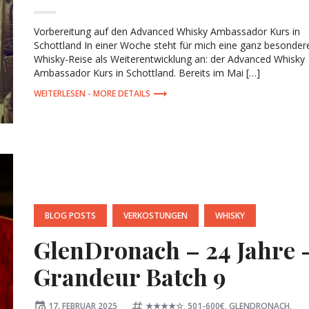
Vorbereitung auf den Advanced Whisky Ambassador Kurs in
Schottland In einer Woche steht für mich eine ganz besonder
Whisky-Reise als Weiterentwicklung an: der Advanced Whisky
Ambassador Kurs in Schottland. Bereits im Mai […]
MORE DETAILS
POSTED
BLOG POSTS
VERKOSTUNGEN
WHISKY
IN:
GlenDronach – 24 Jahre 
Grandeur Batch 9
Posted
Tagged:
17. FEBRUAR 2025
★★★★☆
,
501-600€
,
GLENDRONACH
,