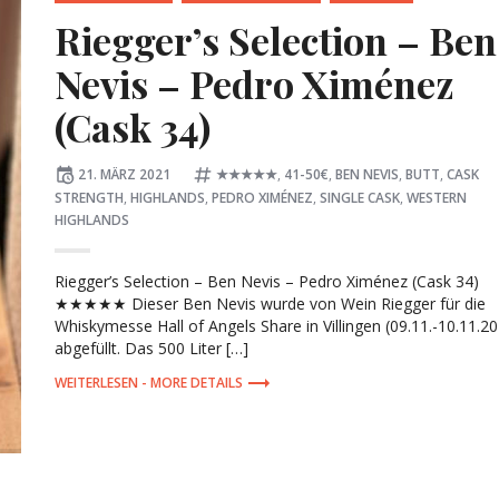
Riegger’s Selection – Ben
Nevis – Pedro Ximénez
(Cask 34)
Posted
Tagged:
21. MÄRZ 2021
★★★★★
,
41-50€
,
BEN NEVIS
,
BUTT
,
CASK
on
STRENGTH
,
HIGHLANDS
,
PEDRO XIMÉNEZ
,
SINGLE CASK
,
WESTERN
HIGHLANDS
Riegger’s Selection – Ben Nevis – Pedro Ximénez (Cask 34)
★★★★★ Dieser Ben Nevis wurde von Wein Riegger für die
Whiskymesse Hall of Angels Share in Villingen (09.11.-10.11.2
abgefüllt. Das 500 Liter […]
MORE DETAILS