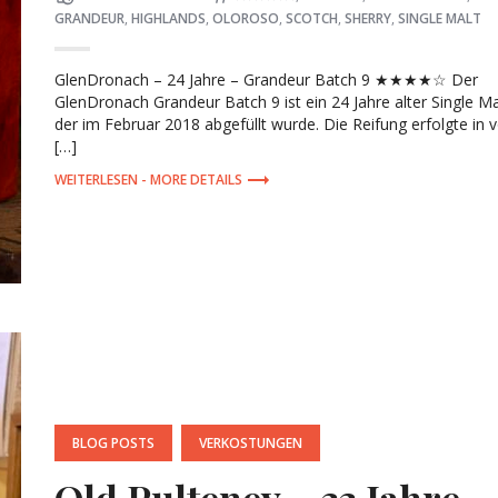
on
GRANDEUR
,
HIGHLANDS
,
OLOROSO
,
SCOTCH
,
SHERRY
,
SINGLE MALT
GlenDronach – 24 Jahre – Grandeur Batch 9 ★★★★☆ Der
GlenDronach Grandeur Batch 9 ist ein 24 Jahre alter Single Ma
der im Februar 2018 abgefüllt wurde. Die Reifung erfolgte in 
[…]
MORE DETAILS
POSTED
BLOG POSTS
VERKOSTUNGEN
IN:
Old Pulteney – 33 Jahre –