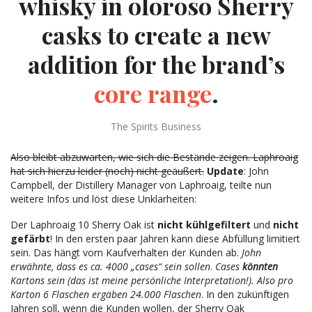
whisky in oloroso Sherry
casks to create a new
addition for the brand’s
core range
.
The Spirits Business
Also bleibt abzuwarten, wie sich die Bestände zeigen. Laphroaig
hat sich hierzu leider (noch) nicht geäußert.
Update
: John
Campbell, der Distillery Manager von Laphroaig, teilte nun
weitere Infos und löst diese Unklarheiten:
Der Laphroaig 10 Sherry Oak ist
nicht kühlgefiltert
und
nicht
gefärbt
! In den ersten paar Jahren kann diese Abfüllung limitiert
sein. Das hängt vom Kaufverhalten der Kunden ab.
John
erwähnte, dass es ca. 4000 „cases“ sein sollen
.
Cases
könnten
Kartons sein (das ist meine persönliche Interpretation!). Also pro
Karton 6 Flaschen ergäben 24.000 Flaschen
. In den zukünftigen
Jahren soll, wenn die Kunden wollen, der Sherry Oak