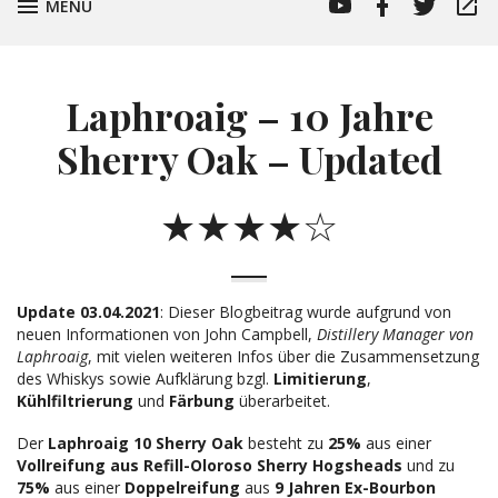
MaltMatters
MaltMatters
MaltMatte
Whisk
TOGGLE
MENU
YouTube
Facebook
Twitter
Channel
Profile
Laphroaig – 10 Jahre
Sherry Oak – Updated
★★★★☆
Update 03.04.2021
: Dieser Blogbeitrag wurde aufgrund von
neuen Informationen von John Campbell,
Distillery Manager von
Laphroaig
, mit vielen weiteren Infos über die Zusammensetzung
des Whiskys sowie Aufklärung bzgl.
Limitierung
,
Kühlfiltrierung
und
Färbung
überarbeitet.
Der
Laphroaig 10 Sherry Oak
besteht zu
25%
aus einer
Vollreifung aus Refill-Oloroso Sherry Hogsheads
und zu
75%
aus einer
Doppelreifung
aus
9 Jahren Ex-Bourbon