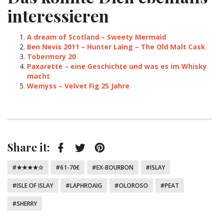
interessieren
A dream of Scotland – Sweety Mermaid
Ben Nevis 2011 – Hunter Laing – The Old Malt Cask
Tobermory 20
Paxarette – eine Geschichte und was es im Whisky
macht
Wemyss – Velvet Fig 25 Jahre
Share it:
Facebook
Twitter
Pinterest
Tagged:
★★★★☆
61-70€
EX-BOURBON
ISLAY
ISLE OF ISLAY
LAPHROAIG
OLOROSO
PEAT
SHERRY