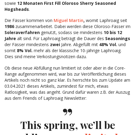
sowie
12 Monaten First Fill Oloroso Sherry Seasoned
Hogsheads
.
Die Fässer kommen von
Miguel Martin
,
womit Laphroaig seit
1986
zusammenarbeitet. Dabei werden diese Oloroso-Fässer im
Soleraverfahren
genutzt, sodass sie mindestens
10 bis 12
Jahre
alt sind. Für Laphroaig beträgt die Dauer des
Seasonings
der Fässer mindestens
zwei
Jahre. Abgefüllt mit
48% Vol.
und
somit
8% Vol.
mehr als der klassische 10-jährige Laphroaig.
Dies sind meine Verkostungsnotizen dazu.
Ob diese neue Abfüllung nun limitiert ist oder aber in die Core-
Range aufgenommen wird, war bis zur Veröffentlichung dieses
Artikels noch nicht so ganz klar. Es herrschte bis zum Update am
03.04.2021 dieses Artikels, zumindest für mich, etwas
Ratlosigkeit, was das angeht. Grund dafür waren z.B. der Auszug
aus dem Friends of Laphroaig Newsletter:
This spring, we’ll be