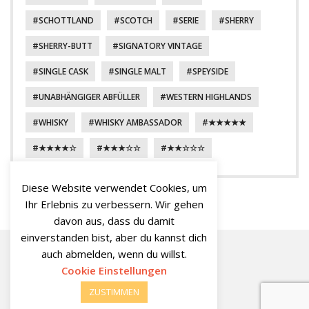
SCHOTTLAND
SCOTCH
SERIE
SHERRY
SHERRY-BUTT
SIGNATORY VINTAGE
SINGLE CASK
SINGLE MALT
SPEYSIDE
UNABHÄNGIGER ABFÜLLER
WESTERN HIGHLANDS
WHISKY
WHISKY AMBASSADOR
★★★★★
★★★★☆
★★★☆☆
★★☆☆☆
Diese Website verwendet Cookies, um
Ihr Erlebnis zu verbessern. Wir gehen
davon aus, dass du damit
einverstanden bist, aber du kannst dich
auch abmelden, wenn du willst.
MaltMatters
MaltMatters
MaltMatters
WhiskyBase
Cookie Einstellungen
YouTube
Facebook
Twitter
Channel
Profile
ZUSTIMMEN
© 2026
MaltMatters Blog
Datenschutz