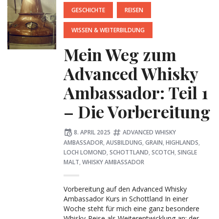
GESCHICHTE
REISEN
WISSEN & WEITERBILDUNG
Mein Weg zum
Advanced Whisky
Ambassador: Teil 1
– Die Vorbereitung
Posted
Tagged:
8. APRIL 2025
ADVANCED WHISKY
on
AMBASSADOR
,
AUSBILDUNG
,
GRAIN
,
HIGHLANDS
,
LOCH LOMOND
,
SCHOTTLAND
,
SCOTCH
,
SINGLE
MALT
,
WHISKY AMBASSADOR
Vorbereitung auf den Advanced Whisky
Ambassador Kurs in Schottland In einer
Woche steht für mich eine ganz besondere
Whisky-Reise als Weiterentwicklung an: der