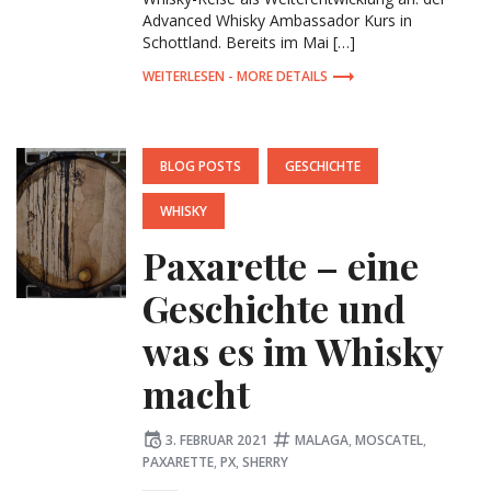
Advanced Whisky Ambassador Kurs in
Schottland. Bereits im Mai […]
MORE DETAILS
POSTED
BLOG POSTS
GESCHICHTE
IN:
WHISKY
Paxarette – eine
Geschichte und
was es im Whisky
macht
Posted
Tagged:
3. FEBRUAR 2021
MALAGA
,
MOSCATEL
,
on
PAXARETTE
,
PX
,
SHERRY