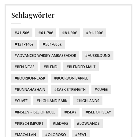
Schlagwörter
41-50€
61-70€
81-90€
91-100€
131-140€
501-600€
ADVANCED WHISKY AMBASSADOR
AUSBILDUNG
BEN NEVIS
BLEND
BLENDED MALT
BOURBON-CASK
BOURBON BARREL
BUNNAHABHAIN
CASK STRENGTH
CUVEE
CUVEÉ
HIGHLAND PARK
HIGHLANDS
INSELN - ISLE OF MULL
ISLAY
ISLE OF ISLAY
KIRSCH IMPORT
LEDAIG
LOWLANDS
MACALLAN
OLOROSO
PEAT