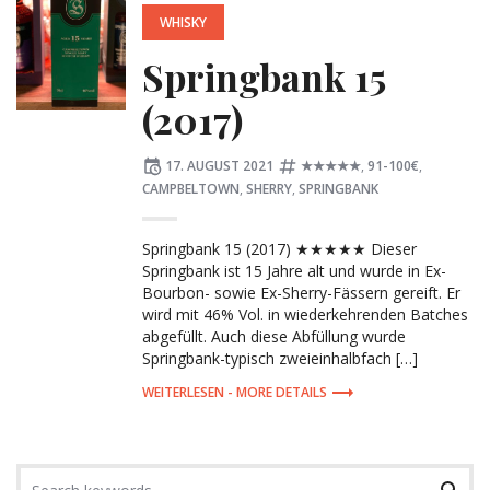
WHISKY
Springbank 15
(2017)
Posted
Tagged:
17. AUGUST 2021
★★★★★
,
91-100€
,
on
CAMPBELTOWN
,
SHERRY
,
SPRINGBANK
Springbank 15 (2017) ★★★★★ Dieser
Springbank ist 15 Jahre alt und wurde in Ex-
Bourbon- sowie Ex-Sherry-Fässern gereift. Er
wird mit 46% Vol. in wiederkehrenden Batches
abgefüllt. Auch diese Abfüllung wurde
Springbank-typisch zweieinhalbfach […]
MORE DETAILS
Search
Search