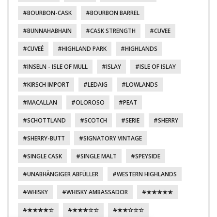
BOURBON-CASK
BOURBON BARREL
BUNNAHABHAIN
CASK STRENGTH
CUVEE
CUVEÉ
HIGHLAND PARK
HIGHLANDS
INSELN - ISLE OF MULL
ISLAY
ISLE OF ISLAY
KIRSCH IMPORT
LEDAIG
LOWLANDS
MACALLAN
OLOROSO
PEAT
SCHOTTLAND
SCOTCH
SERIE
SHERRY
SHERRY-BUTT
SIGNATORY VINTAGE
SINGLE CASK
SINGLE MALT
SPEYSIDE
UNABHÄNGIGER ABFÜLLER
WESTERN HIGHLANDS
WHISKY
WHISKY AMBASSADOR
★★★★★
★★★★☆
★★★☆☆
★★☆☆☆