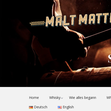
Toggle
Home
Whisky
Wie alles begann
Wh
child
menu
Deutsch
English