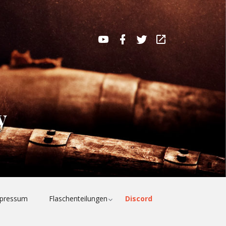
MaltMatters
MaltMatters
MaltMatters
WhiskyBase
YouTube
Facebook
Twitter
Channel
Profile
y
e
Toggle
pressum
Flaschenteilungen
Discord
child
menu