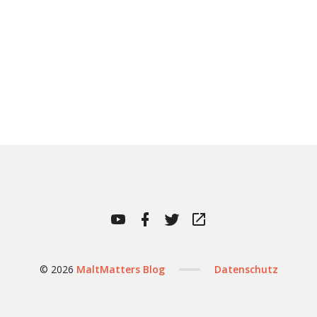
MaltMatters
MaltMatters
MaltMatters
WhiskyBase
YouTube
Facebook
Twitter
Channel
Profile
© 2026
MaltMatters Blog
Datenschutz