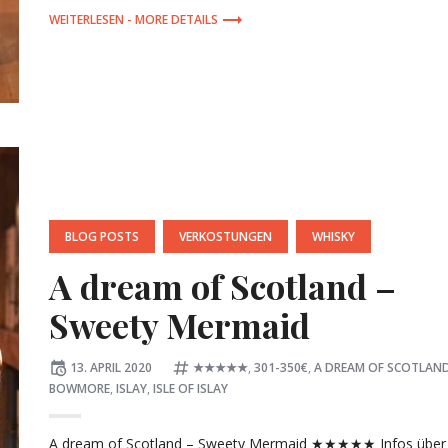
MORE DETAILS
POSTED
BLOG POSTS
VERKOSTUNGEN
WHISKY
IN:
A dream of Scotland –
Sweety Mermaid
Posted
Tagged:
13. APRIL 2020
★★★★★
,
301-350€
,
A DREAM OF SCOTLAN
on
BOWMORE
,
ISLAY
,
ISLE OF ISLAY
A dream of Scotland – Sweety Mermaid ★★★★★ Infos über 