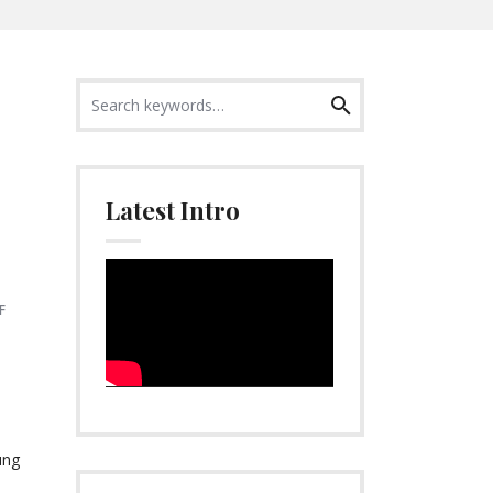
Search
Search
for:
Latest Intro
Video-
Player
F
e
ung