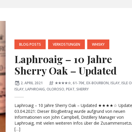
POSTED
BLOG POSTS
VERKOSTUNGEN
WHISKY
IN:
Laphroaig – 10 Jahre
Sherry Oak – Updated
Posted
Tagged:
2. APRIL 2021
★★★★☆
,
61-70€
,
EX-BOURBON
,
ISLAY
,
ISLE O
on
ISLAY
,
LAPHROAIG
,
OLOROSO
,
PEAT
,
SHERRY
Laphroaig – 10 Jahre Sherry Oak – Updated ★★★★☆ Updat
03.04.2021: Dieser Blogbeitrag wurde aufgrund von neuen
Informationen von John Campbell, Distillery Manager von
Laphroaig, mit vielen weiteren Infos über die Zusammensetz
[…]