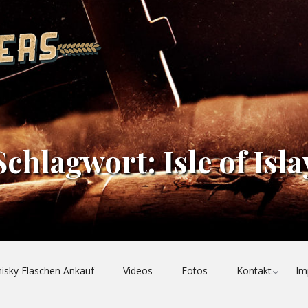
QUALITATIV
HOCHWERTIGE,
TIEFGRÜNDIGE
WHISKY-
BLOGBEITRÄGE
MIT
WISSENSCHAFTLICHEM
UND
Schlagwort:
Isle of Isla
HISTORISCHEM
FOKUS
|
SLÀINTE
MHATH!
Toggl
isky Flaschen Ankauf
Videos
Fotos
Kontakt
Im
child
menu