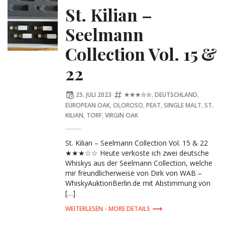
St. Kilian –
Seelmann
Collection Vol. 15 &
22
Posted
Tagged:
25. JULI 2023
★★★☆☆
,
DEUTSCHLAND
,
on
EUROPEAN OAK
,
OLOROSO
,
PEAT
,
SINGLE MALT
,
ST.
KILIAN
,
TORF
,
VIRGIN OAK
St. Kilian – Seelmann Collection Vol. 15 & 22
★★★☆☆ Heute verkoste ich zwei deutsche
Whiskys aus der Seelmann Collection, welche
mir freundlicherweise von Dirk von WAB –
WhiskyAuktionBerlin.de mit Abstimmung von
[…]
MORE DETAILS