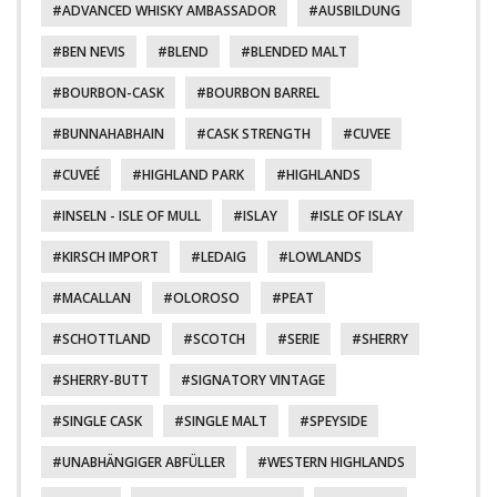
ADVANCED WHISKY AMBASSADOR
AUSBILDUNG
BEN NEVIS
BLEND
BLENDED MALT
BOURBON-CASK
BOURBON BARREL
BUNNAHABHAIN
CASK STRENGTH
CUVEE
CUVEÉ
HIGHLAND PARK
HIGHLANDS
INSELN - ISLE OF MULL
ISLAY
ISLE OF ISLAY
KIRSCH IMPORT
LEDAIG
LOWLANDS
MACALLAN
OLOROSO
PEAT
SCHOTTLAND
SCOTCH
SERIE
SHERRY
SHERRY-BUTT
SIGNATORY VINTAGE
SINGLE CASK
SINGLE MALT
SPEYSIDE
UNABHÄNGIGER ABFÜLLER
WESTERN HIGHLANDS