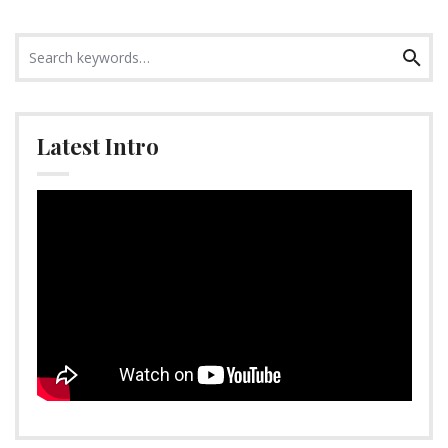
Search
Search
for:
Latest Intro
Video-
Player