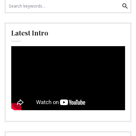
Search
Search
for:
Latest Intro
Video-
Player