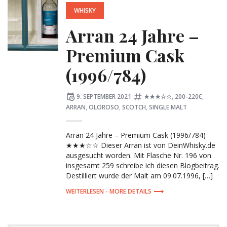
WHISKY
Arran 24 Jahre –
Premium Cask
(1996/784)
Posted
Tagged:
9. SEPTEMBER 2021
★★★☆☆
,
200-220€
,
on
ARRAN
,
OLOROSO
,
SCOTCH
,
SINGLE MALT
Arran 24 Jahre – Premium Cask (1996/784)
★★★☆☆ Dieser Arran ist von DeinWhisky.de
ausgesucht worden. Mit Flasche Nr. 196 von
insgesamt 259 schreibe ich diesen Blogbeitrag.
Destilliert wurde der Malt am 09.07.1996, […]
MORE DETAILS