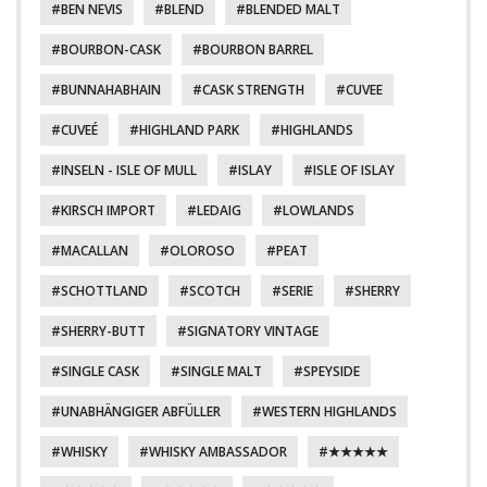
BEN NEVIS
BLEND
BLENDED MALT
BOURBON-CASK
BOURBON BARREL
BUNNAHABHAIN
CASK STRENGTH
CUVEE
CUVEÉ
HIGHLAND PARK
HIGHLANDS
INSELN - ISLE OF MULL
ISLAY
ISLE OF ISLAY
KIRSCH IMPORT
LEDAIG
LOWLANDS
MACALLAN
OLOROSO
PEAT
SCHOTTLAND
SCOTCH
SERIE
SHERRY
SHERRY-BUTT
SIGNATORY VINTAGE
SINGLE CASK
SINGLE MALT
SPEYSIDE
UNABHÄNGIGER ABFÜLLER
WESTERN HIGHLANDS
WHISKY
WHISKY AMBASSADOR
★★★★★