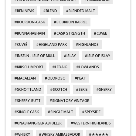
BEN NEVIS
BLEND
BLENDED MALT
BOURBON-CASK
BOURBON BARREL
BUNNAHABHAIN
CASK STRENGTH
CUVEE
CUVEÉ
HIGHLAND PARK
HIGHLANDS
INSELN - ISLE OF MULL
ISLAY
ISLE OF ISLAY
KIRSCH IMPORT
LEDAIG
LOWLANDS
MACALLAN
OLOROSO
PEAT
SCHOTTLAND
SCOTCH
SERIE
SHERRY
SHERRY-BUTT
SIGNATORY VINTAGE
SINGLE CASK
SINGLE MALT
SPEYSIDE
UNABHÄNGIGER ABFÜLLER
WESTERN HIGHLANDS
WHISKY
WHISKY AMBASSADOR
★★★★★