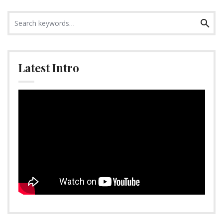
Search
Search
for:
Latest Intro
Video-
Player