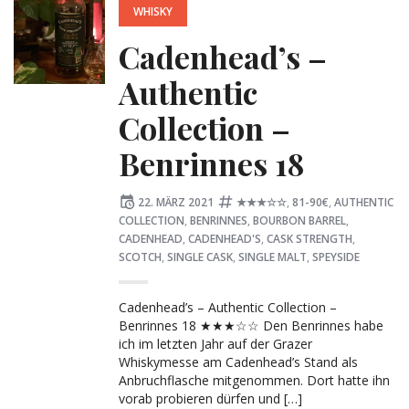
WHISKY
Cadenhead’s –
Authentic
Collection –
Benrinnes 18
Posted
Tagged:
22. MÄRZ 2021
★★★☆☆
,
81-90€
,
AUTHENTIC
on
COLLECTION
,
BENRINNES
,
BOURBON BARREL
,
CADENHEAD
,
CADENHEAD'S
,
CASK STRENGTH
,
SCOTCH
,
SINGLE CASK
,
SINGLE MALT
,
SPEYSIDE
Cadenhead’s – Authentic Collection –
Benrinnes 18 ★★★☆☆ Den Benrinnes habe
ich im letzten Jahr auf der Grazer
Whiskymesse am Cadenhead’s Stand als
Anbruchflasche mitgenommen. Dort hatte ihn
vorab probieren dürfen und […]