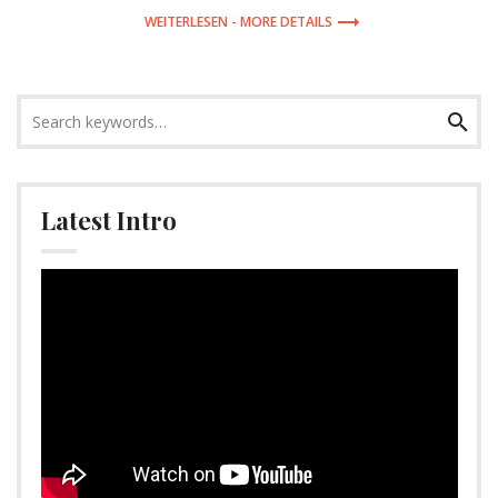
MORE DETAILS
Search
Search
for:
Latest Intro
Video-
Player