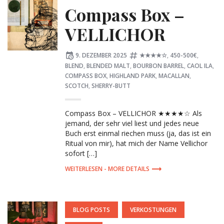
Compass Box –
VELLICHOR
Posted
Tagged:
9. DEZEMBER 2025
★★★★☆
,
450-500€
,
on
BLEND
,
BLENDED MALT
,
BOURBON BARREL
,
CAOL ILA
,
COMPASS BOX
,
HIGHLAND PARK
,
MACALLAN
,
SCOTCH
,
SHERRY-BUTT
Compass Box – VELLICHOR ★★★★☆ Als
jemand, der sehr viel liest und jedes neue
Buch erst einmal riechen muss (ja, das ist ein
Ritual von mir), hat mich der Name Vellichor
sofort […]
MORE DETAILS
POSTED
BLOG POSTS
VERKOSTUNGEN
IN: