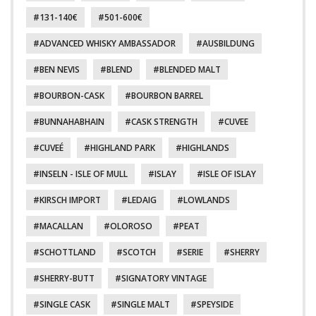
131-140€
501-600€
ADVANCED WHISKY AMBASSADOR
AUSBILDUNG
BEN NEVIS
BLEND
BLENDED MALT
BOURBON-CASK
BOURBON BARREL
BUNNAHABHAIN
CASK STRENGTH
CUVEE
CUVEÉ
HIGHLAND PARK
HIGHLANDS
INSELN - ISLE OF MULL
ISLAY
ISLE OF ISLAY
KIRSCH IMPORT
LEDAIG
LOWLANDS
MACALLAN
OLOROSO
PEAT
SCHOTTLAND
SCOTCH
SERIE
SHERRY
SHERRY-BUTT
SIGNATORY VINTAGE
SINGLE CASK
SINGLE MALT
SPEYSIDE