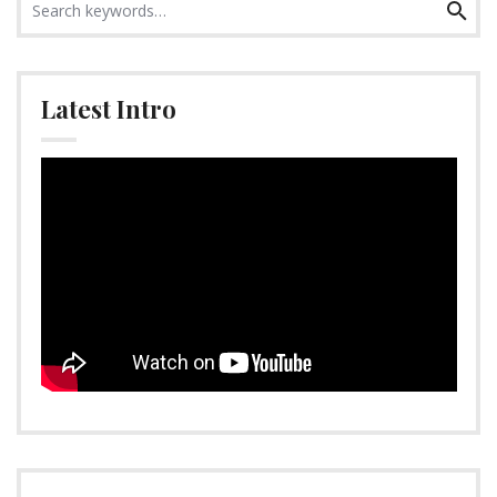
Search
for:
Latest Intro
Video-
Player