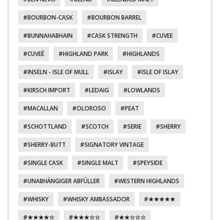
BOURBON-CASK
BOURBON BARREL
BUNNAHABHAIN
CASK STRENGTH
CUVEE
CUVEÉ
HIGHLAND PARK
HIGHLANDS
INSELN - ISLE OF MULL
ISLAY
ISLE OF ISLAY
KIRSCH IMPORT
LEDAIG
LOWLANDS
MACALLAN
OLOROSO
PEAT
SCHOTTLAND
SCOTCH
SERIE
SHERRY
SHERRY-BUTT
SIGNATORY VINTAGE
SINGLE CASK
SINGLE MALT
SPEYSIDE
UNABHÄNGIGER ABFÜLLER
WESTERN HIGHLANDS
WHISKY
WHISKY AMBASSADOR
★★★★★
★★★★☆
★★★☆☆
★★☆☆☆