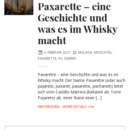
Paxarette – eine
Geschichte und
was es im Whisky
macht
Posted
Tagged:
3. FEBRUAR 2021
MALAGA
,
MOSCATEL
,
on
PAXARETTE
,
PX
,
SHERRY
Paxarette – eine Geschichte und was es im
Whisky macht Der Name Paxarette (oder auch
pajarete, paxaret, paxarette, pacharetti) leitet
sich vom Castillo Matrera (bekannt als Torre
Pajarete) ab, einer Ruine einer […]
MORE DETAILS
Search