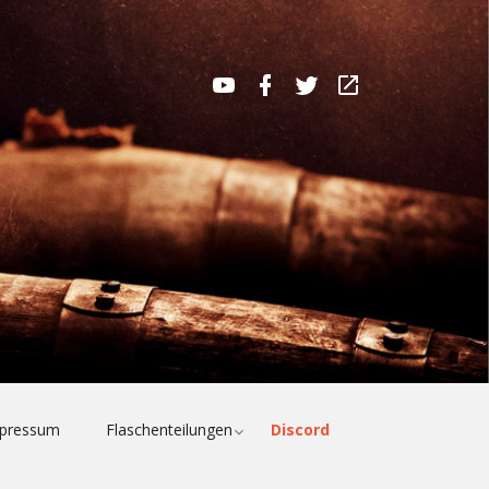
MaltMatters
MaltMatters
MaltMatters
WhiskyBase
YouTube
Facebook
Twitter
Channel
Profile
e
Toggle
pressum
Flaschenteilungen
Discord
child
menu