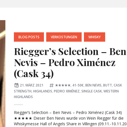
POSTED
BLOG POSTS
VERKOSTUNGEN
WHISKY
IN:
Riegger’s Selection – Ben
Nevis – Pedro Ximénez
(Cask 34)
Posted
Tagged:
21. MÄRZ 2021
★★★★★
,
41-50€
,
BEN NEVIS
,
BUTT
,
CASK
on
STRENGTH
,
HIGHLANDS
,
PEDRO XIMÉNEZ
,
SINGLE CASK
,
WESTERN
HIGHLANDS
Riegger’s Selection – Ben Nevis – Pedro Ximénez (Cask 34)
★★★★★ Dieser Ben Nevis wurde von Wein Riegger für die
Whiskymesse Hall of Angels Share in Villingen (09.11.-10.11.2