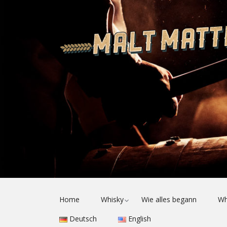
Toggle
Home
Whisky
Wie alles begann
Wh
child
menu
Deutsch
English