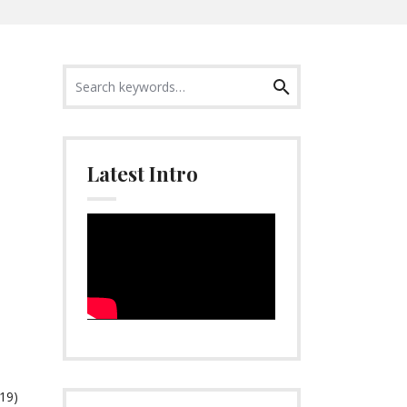
Search
Search
for:
Latest Intro
Video-
Player
019)