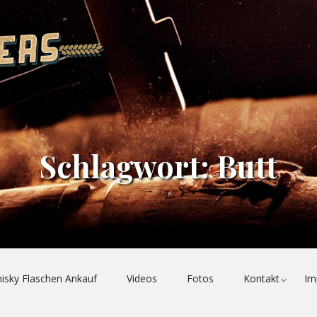
QUALITATIV
HOCHWERTIGE,
TIEFGRÜNDIGE
WHISKY-
BLOGBEITRÄGE
MIT
WISSENSCHAFTLICHEM
UND
Schlagwort:
Butt
HISTORISCHEM
FOKUS
|
SLÀINTE
MHATH!
Toggl
isky Flaschen Ankauf
Videos
Fotos
Kontakt
Im
child
menu