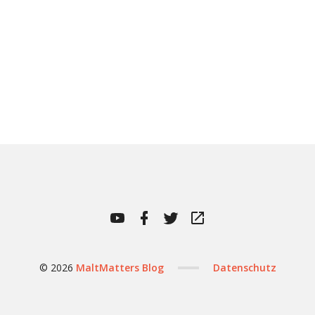
MaltMatters
MaltMatters
MaltMatters
WhiskyBase
YouTube
Facebook
Twitter
Channel
Profile
© 2026
MaltMatters Blog
Datenschutz