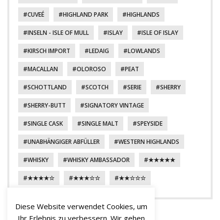
CUVEÉ
HIGHLAND PARK
HIGHLANDS
INSELN - ISLE OF MULL
ISLAY
ISLE OF ISLAY
KIRSCH IMPORT
LEDAIG
LOWLANDS
MACALLAN
OLOROSO
PEAT
SCHOTTLAND
SCOTCH
SERIE
SHERRY
SHERRY-BUTT
SIGNATORY VINTAGE
SINGLE CASK
SINGLE MALT
SPEYSIDE
UNABHÄNGIGER ABFÜLLER
WESTERN HIGHLANDS
WHISKY
WHISKY AMBASSADOR
★★★★★
★★★★☆
★★★☆☆
★★☆☆☆
Diese Website verwendet Cookies, um
Ihr Erlebnis zu verbessern. Wir gehen