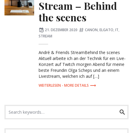
Stream – Behind
the scenes
Posted
Tagged:
21. DEZEMBER 2020
CANON
,
ELGATO
,
IT
,
on
STREAM
André & Friends StreamBehind the scenes
Aktuell arbeite ich an der Technik für ein Live-
Konzert auf Twitch morgen Abend für meine
beste Freundin Olga Scheps und an einem
Livestream, welchen ich auf […]
MORE DETAILS
Search
Search
for: