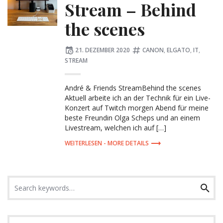
Stream – Behind
the scenes
Posted
Tagged:
21. DEZEMBER 2020
CANON
,
ELGATO
,
IT
,
on
STREAM
André & Friends StreamBehind the scenes
Aktuell arbeite ich an der Technik für ein Live-
Konzert auf Twitch morgen Abend für meine
beste Freundin Olga Scheps und an einem
Livestream, welchen ich auf […]
MORE DETAILS
Search
Search
for: