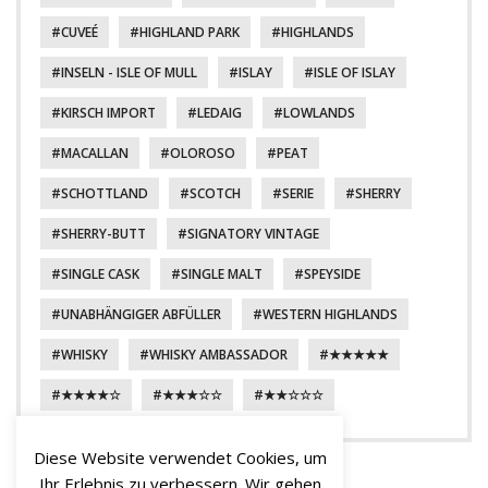
CUVEÉ
HIGHLAND PARK
HIGHLANDS
INSELN - ISLE OF MULL
ISLAY
ISLE OF ISLAY
KIRSCH IMPORT
LEDAIG
LOWLANDS
MACALLAN
OLOROSO
PEAT
SCHOTTLAND
SCOTCH
SERIE
SHERRY
SHERRY-BUTT
SIGNATORY VINTAGE
SINGLE CASK
SINGLE MALT
SPEYSIDE
UNABHÄNGIGER ABFÜLLER
WESTERN HIGHLANDS
WHISKY
WHISKY AMBASSADOR
★★★★★
★★★★☆
★★★☆☆
★★☆☆☆
Diese Website verwendet Cookies, um
Ihr Erlebnis zu verbessern. Wir gehen