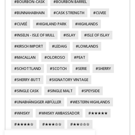
BOURBON-CASK
BOURBON BARREL
BUNNAHABHAIN
CASK STRENGTH
CUVEE
CUVEÉ
HIGHLAND PARK
HIGHLANDS
INSELN - ISLE OF MULL
ISLAY
ISLE OF ISLAY
KIRSCH IMPORT
LEDAIG
LOWLANDS
MACALLAN
OLOROSO
PEAT
SCHOTTLAND
SCOTCH
SERIE
SHERRY
SHERRY-BUTT
SIGNATORY VINTAGE
SINGLE CASK
SINGLE MALT
SPEYSIDE
UNABHÄNGIGER ABFÜLLER
WESTERN HIGHLANDS
WHISKY
WHISKY AMBASSADOR
★★★★★
★★★★☆
★★★☆☆
★★☆☆☆