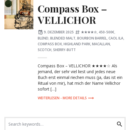
Compass Box –
VELLICHOR
Posted
Tagged:
9. DEZEMBER 2025
★★★★☆
,
450-500€
,
on
BLEND
,
BLENDED MALT
,
BOURBON BARREL
,
CAOL ILA
,
COMPASS BOX
,
HIGHLAND PARK
,
MACALLAN
,
SCOTCH
,
SHERRY-BUTT
Compass Box – VELLICHOR ★★★★☆ Als
jemand, der sehr viel liest und jedes neue
Buch erst einmal riechen muss (ja, das ist ein
Ritual von mir), hat mich der Name Vellichor
sofort […]
MORE DETAILS
Search
Search
for: